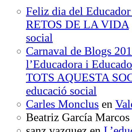
Feliz dia del Educad
RETOS DE LA VIDA
social
Carnaval de Blogs 201
l’Educadora i Educad
TOTS AQUESTA SO
educació social
Carles Monclus
en
Val
Beatriz García Marcos
sanz vazquez
en
L’edu