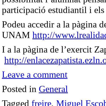
participació estudiantil i el
Podeu accedir a la pàgina d
UNAM
http://www.lrealid
I a la pàgina de l’exercit Za
http://enlacezapatista.ezln
Leave a comment
Posted in
General
Tagged
freire
,
Miguel Esco