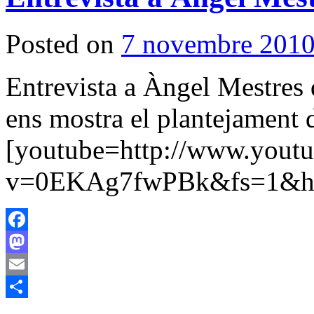
Posted on
7 novembre 201
Entrevista a Àngel Mestres 
ens mostra el plantejament 
[youtube=http://www.yout
v=0EKAg7fwPBk&fs=1&hl
Facebook
Mastodon
Email
Comparteix