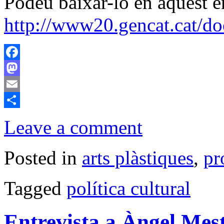
Podeu baixar-lo en aquest e
http://www20.gencat.cat/d
Facebook
Mastodon
Email
Comparteix
Leave a comment
Posted in
arts plàstiques
,
pr
Tagged
política cultural
Entrevista a Àngel Mest