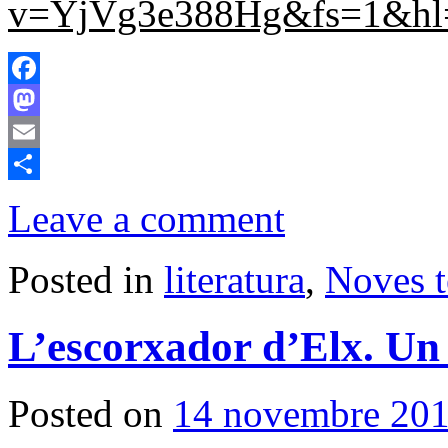
v=YjVg3e388Hg&fs=1&hl=
Facebook
Mastodon
Email
Comparteix
Leave a comment
Posted in
literatura
,
Noves t
L’escorxador d’Elx. Un 
Posted on
14 novembre 20