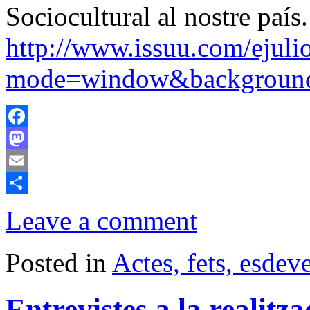
Sociocultural al nostre país.
http://www.issuu.com/ejul
mode=window&backgroun
Facebook
Mastodon
Email
Comparteix
Leave a comment
Posted in
Actes, fets, esde
Entrevistes a la realitza