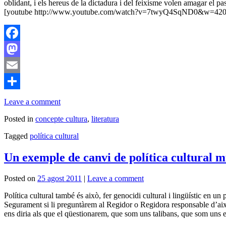
oblidant, i els hereus de la dictadura i del feixisme volen amagar el pas
[youtube http://www.youtube.com/watch?v=7twyQ4SqND0&w=42
Facebook
Mastodon
Email
Comparteix
Leave a comment
Posted in
concepte cultura
,
literatura
Tagged
política cultural
Un exemple de canvi de política cultural m
Posted on
25 agost 2011
|
Leave a comment
Política cultural també és això, fer genocidi cultural i lingüístic en u
Segurament si li preguntàrem al Regidor o Regidora responsable d’això 
ens diria als que el qüestionarem, que som uns talibans, que som uns 