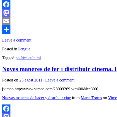
Facebook
Mastodon
Email
Comparteix
Leave a comment
Posted in
llengua
Tagged
política cultural
Noves maneres de fer i distribuir cinema. 
Posted on
25 agost 2011
|
Leave a comment
[vimeo http://www.vimeo.com/28009269 w=400&h=300]
Nuevas maneras de hacer y distribuir cine
from
Marta Torres
on
Vime
Facebook