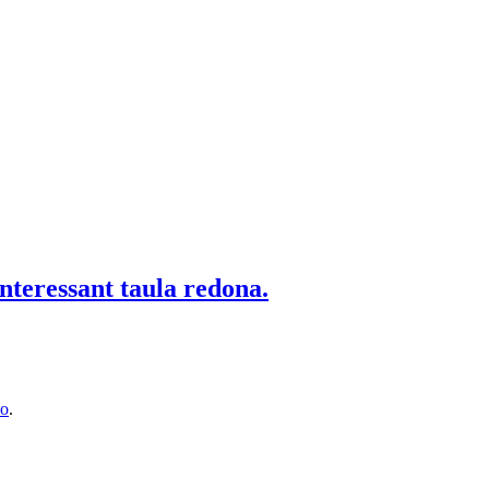
Interessant taula redona.
o
.