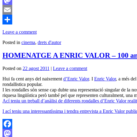
Mastodon
Email
Comparteix
Leave a comment
Posted in
cinema
,
drets d'autor
HOMENATGE A ENRIC VALOR – 100 an
Posted on
22 agost 2011
|
Leave a comment
Hui fa cent anys del naixement
d’Enric Valor
. I
Enric Valor
, a més del
rondallistica popular.
I les rondalles són sense cap dubte una representació singular de la nos
riquesa lingüística però també pel que representen culturalment, una 
Ací teniu un treball d’anàlisi de diferents rondalles d’Enric Valor rea
I ací teniu una interessantíssima i tendra entrevista a Enric Valor pu
Facebook