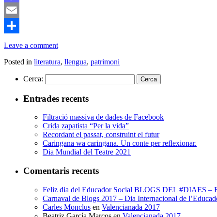
Mastodon
Email
Comparteix
Leave a comment
Posted in
literatura
,
llengua
,
patrimoni
Cerca:
Entrades recents
Filtració massiva de dades de Facebook
Crida zapatista “Per la vida”
Recordant el passat, construint el futur
Caringana wa caringana. Un conte per reflexionar.
Dia Mundial del Teatre 2021
Comentaris recents
Feliz dia del Educador Social BLOGS DEL #DIAES
Carnaval de Blogs 2017 – Dia Internacional de l’E
Carles Monclus
en
Valencianada 2017
Beatriz García Marcos
en
Valencianada 2017