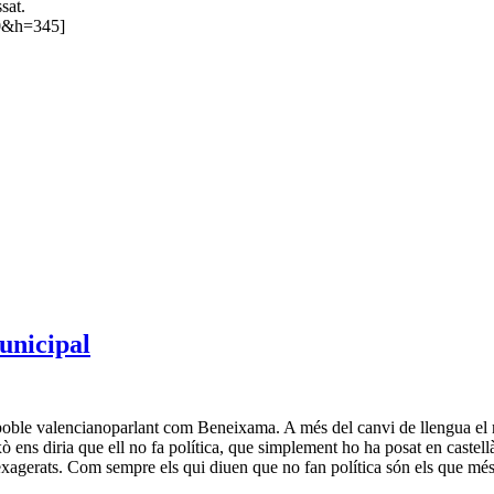
sat.
0&h=345]
unicipal
n poble valencianoparlant com Beneixama. A més del canvi de llengua el re
ens diria que ell no fa política, que simplement ho ha posat en castellà
exagerats. Com sempre els qui diuen que no fan política són els que mé