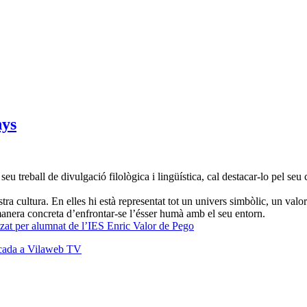
ys
 seu treball de divulgació filològica i lingüística, cal destacar-lo pel seu
tra cultura. En elles hi està representat tot un univers simbòlic, un val
manera concreta d’enfrontar-se l’ésser humà amb el seu entorn.
litzat per alumnat de l’IES Enric Valor de Pego
blicada a Vilaweb TV