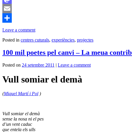
Mastodon
Email
Comparteix
Leave a comment
Posted in
centres cuturals
,
experiències
,
projectes
100 mil poetes pel canvi – La meua contri
Posted on
24 setembre 2011
|
Leave a comment
Vull somiar el demà
(
Miquel Martí i Pol
)
Vull somiar el demà
sense la nosa ni el pes
d’un vent caduc
que entela els ulls