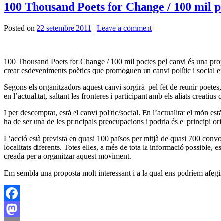
100 Thousand Poets for Change / 100 mil p
Posted on
22 setembre 2011
|
Leave a comment
100 Thousand Poets for Change / 100 mil poetes pel canvi és una propost
crear esdeveniments poètics que promoguen un canvi polític i social e
Segons els organitzadors aquest canvi sorgirà pel fet de reunir poetes, 
en l’actualitat, saltant les fronteres i participant amb els aliats creati
I per descomptat, està el canvi polític/social. En l’actualitat el món e
ha de ser una de les principals preocupacions i podria és el principi o
L’acció està prevista en quasi 100 països per mitjà de quasi 700 convo
localitats diferents. Totes elles, a més de tota la informació possible, 
creada per a organitzar aquest moviment.
Em sembla una proposta molt interessant i a la qual ens podríem afeg
Facebook