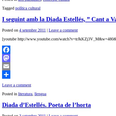
Tagged
política cultural
I seguint amb la Diada Estellés, ” Cant a V
Posted on
4 setembre 2011
|
Leave a comment
[youtube http://www.youtube.com/watch?v=trJkKZj3V_M&w=480
Facebook
Mastodon
Email
Comparteix
Leave a comment
Posted in
literatura
,
llengua
Diada d’Estellés. Poeta de l’horta
Posted on
3 setembre 2011
|
Leave a comment