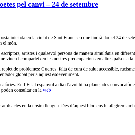
oetes pel canvi – 24 de setembre
a iniciada en la ciutat de Sant Francisco que tindrà lloc el 24 de setemb
n el món.
escriptors, artistes i qualsevol persona de manera simultània en diferent
us que viuen i comparteixen les nostres preocupacions en altres països a la 
stà replet de problemes: Guerres, falta de cura de salut accessible, racism
rientador global per a aquest esdeveniment.
catòries. En l’Estat espanyol a dia d’avui hi ha planejades convocatòrie
es poden consultar en la
web
ir amb actes en la nostra llengua. Des d’aquest bloc ens hi afegirem am