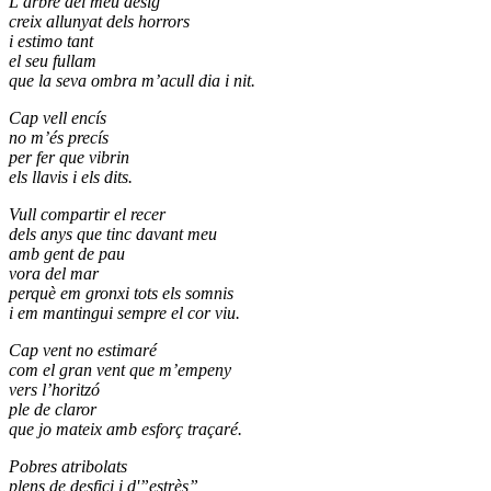
L’arbre del meu desig
creix allunyat dels horrors
i estimo tant
el seu fullam
que la seva ombra m’acull dia i nit.
Cap vell encís
no m’és precís
per fer que vibrin
els llavis i els dits.
Vull compartir el recer
dels anys que tinc davant meu
amb gent de pau
vora del mar
perquè em gronxi tots els somnis
i em mantingui sempre el cor viu.
Cap vent no estimaré
com el gran vent que m’empeny
vers l’horitzó
ple de claror
que jo mateix amb esforç traçaré.
Pobres atribolats
plens de desfici i d'”estrès”