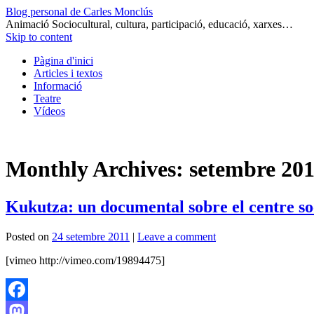
Blog personal de Carles Monclús
Animació Sociocultural, cultura, participació, educació, xarxes…
Skip to content
Pàgina d'inici
Articles i textos
Informació
Teatre
Vídeos
Monthly Archives:
setembre 20
Kukutza: un documental sobre el centre soc
Posted on
24 setembre 2011
|
Leave a comment
[vimeo http://vimeo.com/19894475]
Facebook