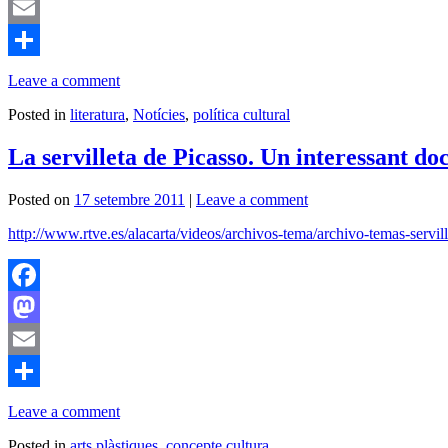
Mastodon
Email
Comparteix
Leave a comment
Posted in
literatura
,
Notícies
,
política cultural
La servilleta de Picasso. Un interessant do
Posted on
17 setembre 2011
|
Leave a comment
http://www.rtve.es/alacarta/videos/archivos-tema/archivo-temas-servil
Facebook
Mastodon
Email
Comparteix
Leave a comment
Posted in
arts plàstiques
,
concepte cultura