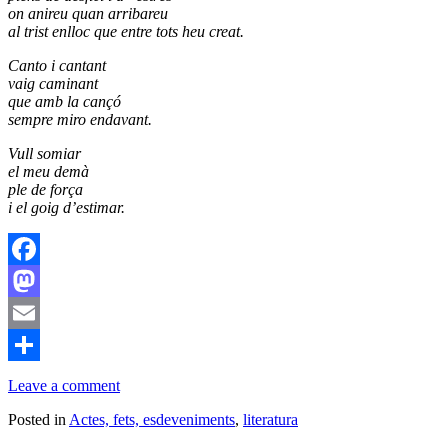
on anireu quan arribareu
al trist enlloc que entre tots heu creat.
Canto i cantant
vaig caminant
que amb la cançó
sempre miro endavant.
Vull somiar
el meu demà
ple de força
i el goig d’estimar.
Facebook
Mastodon
Email
Comparteix
Leave a comment
Posted in
Actes, fets, esdeveniments
,
literatura