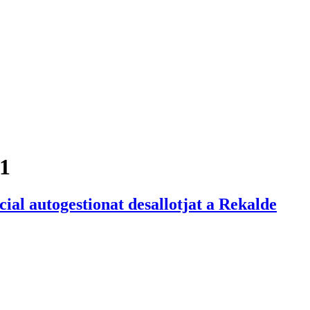
11
ial autogestionat desallotjat a Rekalde