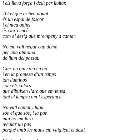
i els lleva força i delit per lluitar.
Tot el que m’heu donat
és un espai de foscor
i el meu anhel
és clar i encès
com el desig que m’empeny a cantar.
No em vull negar cap demà
per una almoina
de llum del passat.
Crec en qui creu en mi
i en la promesa d’un temps
tan lluminós
com els colors
que dibuixen l’arc que em tensa
tant el temps com l’esperança.
No vull cantar i fugir
sóc el que sóc, i la por
mai no em farà
recular un pas
perquè amb les mans em vaig fent el destí.