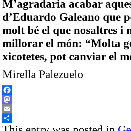
M’agradaria acabar aques
d’Eduardo Galeano que pe
molt bé el que nosaltres i 
millorar el món: “Molta ge
xicotetes, pot canviar el 
Mirella Palezuelo
Facebook
Mastodon
Email
This entry was posted in
Ge
Comparteix