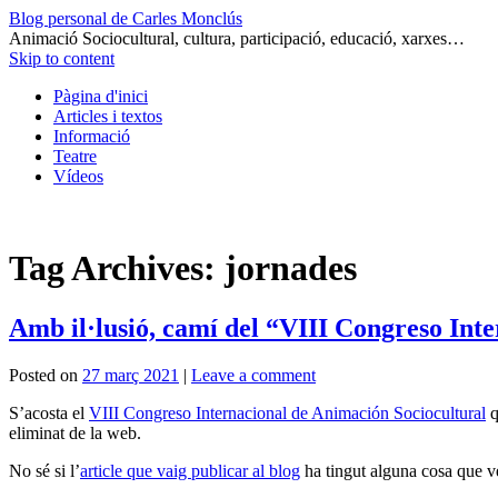
Blog personal de Carles Monclús
Animació Sociocultural, cultura, participació, educació, xarxes…
Skip to content
Pàgina d'inici
Articles i textos
Informació
Teatre
Vídeos
Tag Archives:
jornades
Amb il·lusió, camí del “VIII Congreso Int
Posted on
27 març 2021
|
Leave a comment
S’acosta el
VIII Congreso Internacional de Animación Sociocultural
q
eliminat de la web.
No sé si l’
article que vaig publicar al blog
ha tingut alguna cosa que ve