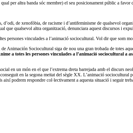
 qual per altra banda sóc membre) el seu posicionament públic a favor de
es, d’odi, de xenofòbia, de racisme i d’antifeminisme de qualsevol organ
gual que qualsevol altra organització, denunciara aquest discursos i exp
oltes persones vinculades a l’animació sociocultural. Vol dir que som mo
al de Animación Sociocultural siga de nou una gran trobada de totes aqu
nime a totes les persones vinculades a l’animació sociocultural a as
ocial en un món en el que l’extrema dreta barrejada amb el discurs neol
conseguit en la segona meitat del sègle XX. L’animació sociocultural pos
ols així podrem respondre col·lectivament a aquesta situació i seguir treb