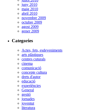
juliol 2010
juny 2010
maig 2010
abril 2010
novembre 2009
octubre 2009
agost 2009
gener 2009
Categories
Actes, fets, esdeveniments
arts plàstiques
centres cuturals
cinema
comunicació
concepte cultura
drets d'autor
educació
experiències
General
gestió
jornades
joventut
literatura