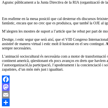
Agraisc públicament a la Junta Directiva de la RIA (organització de la
Em reafirme en la meua posició que cal desterrar els discursos feixist
fantàstic, encara que no crec que es produisca, que també la OJE al i
M’alegren les mostres de suport a l’article que he rebut per part de m
Desitge, i estic segur que serà així, que el VIII Congreso Internacion
assistiré de manera virtual i estic molt il·lusionat en el seu contingut.
A
sempre necessàries.
L’animació sociocultural és necessària com a motor de transformació s
continent americà, qüestionant els pocs avanços en drets que havíem a
l’autoorganizació,la participació, l’apoderament i la concienciació i s
zapatistes, d’un món més just i igualitari.
Facebook
Mastodon
Email