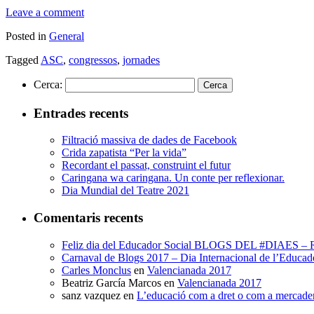
Comparteix
Leave a comment
Posted in
General
Tagged
ASC
,
congressos
,
jornades
Cerca:
Entrades recents
Filtració massiva de dades de Facebook
Crida zapatista “Per la vida”
Recordant el passat, construint el futur
Caringana wa caringana. Un conte per reflexionar.
Dia Mundial del Teatre 2021
Comentaris recents
Feliz dia del Educador Social BLOGS DEL #DIAES
Carnaval de Blogs 2017 – Dia Internacional de l’E
Carles Monclus
en
Valencianada 2017
Beatriz García Marcos
en
Valencianada 2017
sanz vazquez
en
L’educació com a dret o com a mercade