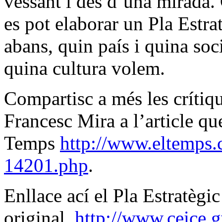
vessant i des d’una mirada. 
es pot elaborar un Pla Estra
abans, quin país i quina soci
quina cultura volem.
Compartisc a més les crítiqu
Francesc Mira a l’article que
Temps
http://www.eltemps.c
14201.php
.
Enllace ací el Pla Estratègic 
original.
http://www.ceice.g