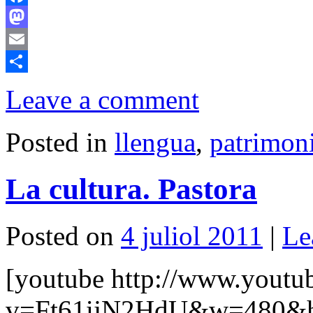
Facebook
Mastodon
Email
Comparteix
Leave a comment
Posted in
llengua
,
patrimon
La cultura. Pastora
Posted on
4 juliol 2011
|
Le
[youtube http://www.youtu
v=Ft61ijN2HdU&w=480&