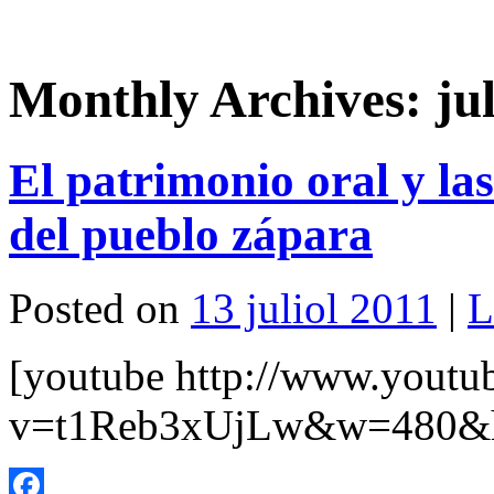
Monthly Archives:
ju
El patrimonio oral y la
del pueblo zápara
Posted on
13 juliol 2011
|
L
[youtube http://www.youtu
v=t1Reb3xUjLw&w=480&