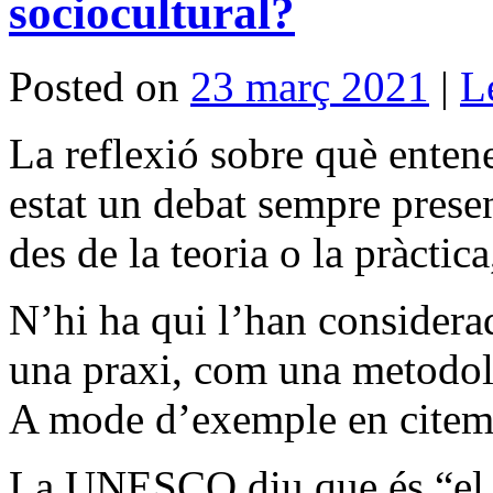
sociocultural?
Posted on
23 març 2021
|
L
La reflexió sobre què enten
estat un debat sempre prese
des de la teoria o la pràctic
N’hi ha qui l’han considera
una praxi, com una metodo
A mode d’exemple en citem
La UNESCO diu que és “el c