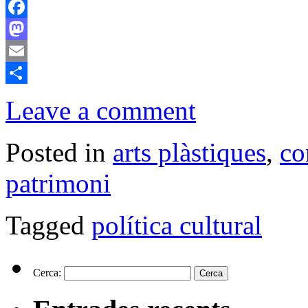
Facebook
Mastodon
Email
Comparteix
Leave a comment
Posted in
arts plàstiques
,
co
patrimoni
Tagged
política cultural
Cerca: