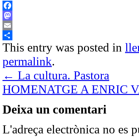
Facebook
Mastodon
Email
This entry was posted in
ll
Comparteix
permalink
.
←
La cultura. Pastora
HOMENATGE A ENRIC VA
Deixa un comentari
L'adreça electrònica no es p