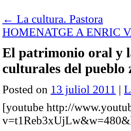
←
La cultura. Pastora
HOMENATGE A ENRIC VA
El patrimonio oral y 
culturales del pueblo
Posted on
13 juliol 2011
|
L
[youtube http://www.youtu
v=t1Reb3xUjLw&w=480&